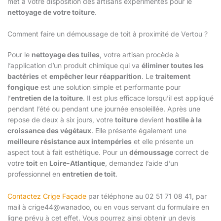
met à votre disposition des artisans expérimentés pour le
nettoyage de votre toiture
.
Comment faire un démoussage de toit à proximité de Vertou ?
Pour le
nettoyage des tuiles
, votre artisan procède à
l’application d’un produit chimique qui va
éliminer toutes les
bactéries
et
empêcher leur réapparition
. Le
traitement
fongique
est une solution simple et performante pour
l’
entretien de la toiture
. Il est plus efficace lorsqu’il est appliqué
pendant l’été ou pendant une journée ensoleillée. Après une
repose de deux à six jours, votre
toiture
devient
hostile à la
croissance des végétaux
. Elle présente également une
meilleure résistance aux intempéries
et elle présente un
aspect tout à fait esthétique. Pour un
démoussage
correct de
votre
toit
en
Loire-Atlantique
, demandez l’aide d’un
professionnel en
entretien de toit
.
Contactez Crige Façade
par téléphone au 02 51 71 08 41, par
mail à crige44@wanadoo, ou en vous servant du formulaire en
ligne prévu à cet effet. Vous pourrez ainsi obtenir un devis